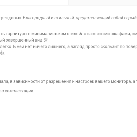
 трендовых.
Благородный и стильный, представляющий собой
серый
ать гарнитуры в минималистском стиле🔥 с навесными шкафами, 
ый завершенный вид 💯
легко. В ней нет ничего лишнего, а взгляд просто скользит по пов
👍.
нала, в зависимости от разрешения и настроек вашего монитора, а
ов комплектации.