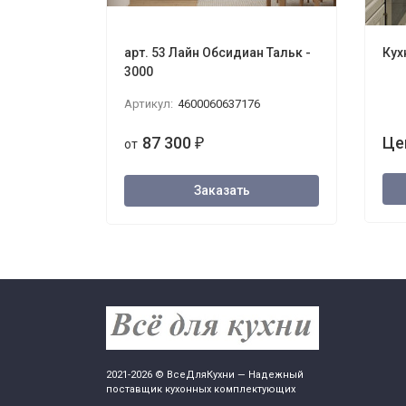
арт. 53 Лайн Обсидиан Тальк -
Кух
3000
Артикул:
4600060637176
87 300
Це
от
₽
Заказать
2021-2026 © ВсеДляКухни — Надежный
поставщик кухонных комплектующих