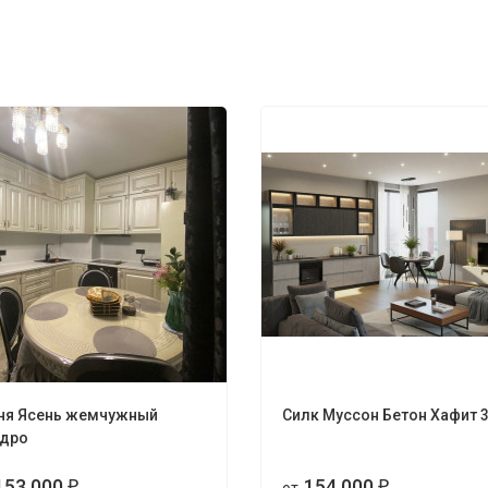
ня Ясень жемчужный
Силк Муссон Бетон Хафит 
дро
153 000
154 000
₽
₽