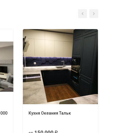
3000
Кухня Океания Тальк
Кухня Та
Gola
150 000
150 
₽