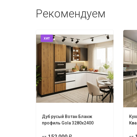
Рекомендуем
хит
Дуб русый Вотан Бланж
Кух
профиль Gola 3280х2400
Ква
152 000
₽