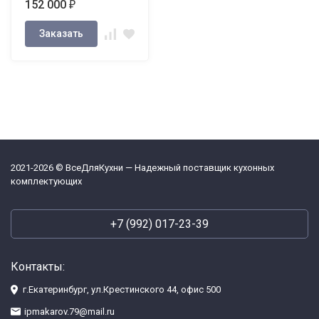
152 000
₽
3046
Заказать
2021-2026 © ВсеДляКухни — Надежный поставщик кухонных
комплектующих
+7 (992) 017-23-39
Контакты:
г.Екатеринбург, ул.Крестинского 44, офис 500
ipmakarov.79@mail.ru