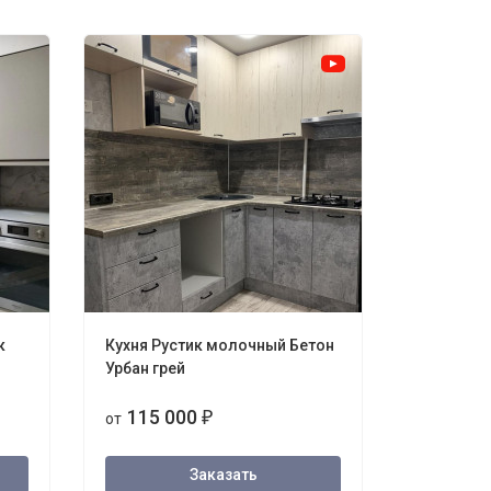
к
Кухня Рустик молочный Бетон
Кухня Бе
Урбан грей
натур
115 000
114 
от
₽
от
Заказать