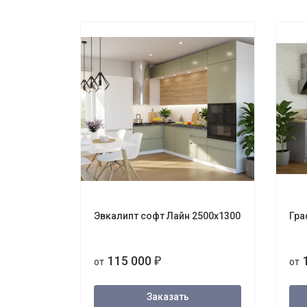
Эвкалипт софт Лайн 2500х1300
Гра
115 000
от
₽
от
Заказать