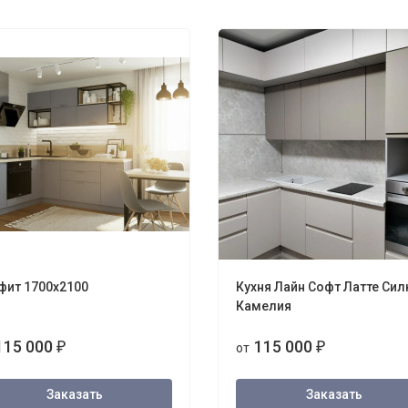
фит 1700х2100
Кухня Лайн Софт Латте Сил
Камелия
115 000
115 000
₽
от
₽
Заказать
Заказать