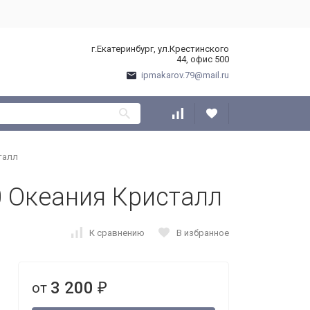
г.Екатеринбург, ул.Крестинского
44, офис 500
ipmakarov.79@mail.ru
талл
 Океания Кристалл
К сравнению
В избранное
3 200
от
₽