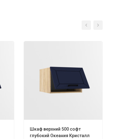
Шкаф верхний 500 софт
Шкаф вер
глубокий Океания Кристалл
глубокий