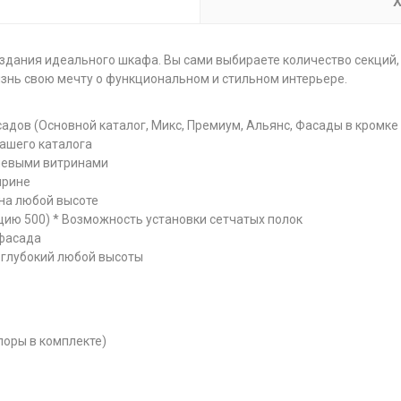
Х
здания идеального шкафа. Вы сами выбираете количество секций, 
изнь свою мечту о функциональном и стильном интерьере.
адов (Основной каталог, Микс, Премиум, Альянс, Фасады в кромке
нашего каталога
иевыми витринами
ирине
 на любой высоте
цию 500) * Возможность установки сетчатых полок
 фасада
 глубокий любой высоты
поры в комплекте)