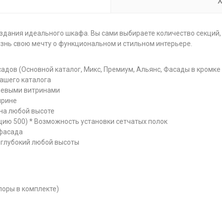
Х
здания идеального шкафа. Вы сами выбираете количество секций, 
изнь свою мечту о функциональном и стильном интерьере.
адов (Основной каталог, Микс, Премиум, Альянс, Фасады в кромке
нашего каталога
иевыми витринами
ирине
 на любой высоте
цию 500) * Возможность установки сетчатых полок
 фасада
 глубокий любой высоты
поры в комплекте)